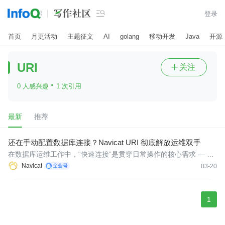

登录
首页
月更活动
主题征文
AI
golang
移动开发
Java
开源
URI
关注

·
0 人感兴趣
1 次引用
最新
推荐
还在手动配置数据库连接？Navicat URI 彻底解放运维双手
在数据库运维工作中，“快速连接”是贯穿日常操作的核心需求 — 运
维人员每天需切换多个数据库实例，面对随机变化的IP地址、账户
Navicat
03-20
密码，传统的鼠标点击操作模式早已成为效率的瓶颈。本文将重点
介绍 Navicat 17 版本的新功能 - URI 连接的实操方法，结合运维痛
1