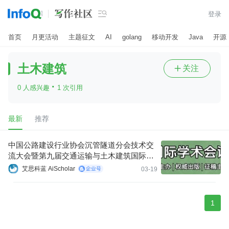

登录
首页
月更活动
主题征文
AI
golang
移动开发
Java
开源
土木建筑
关注

·
0 人感兴趣
1 次引用
最新
推荐
中国公路建设行业协会沉管隧道分会技术交
流大会暨第九届交通运输与土木建筑国际学
术交流大会（ITT CHCA TEC & ISTTCA 202
艾思科蓝 AiScholar
03-19
6）
1