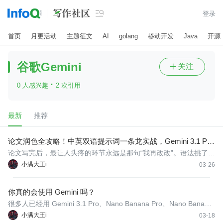

登录
首页
月更活动
主题征文
AI
golang
移动开发
Java
开源
谷歌Gemini
关注

·
0 人感兴趣
2 次引用
最新
推荐
论文润色全攻略！中英双语提示词一条龙实战，Gemini 3.1 Pro
让科研效率暴增 10 倍！
论文写完后，最让人头疼的环节永远是那句“我再改改”。语法挑了十
遍，句子读着还是别扭，逻辑感觉差点意思，审稿人一挑刺就心凉
小满大王i
03-26
半截。很多同学吐槽：明明实验做得扎实，为什么最后卡在“语言表
达”上？
你真的会使用 Gemini 吗？
很多人已经用 Gemini 3.1 Pro、Nano Banana Pro、Nano Banana
2、Veo 3.1 很多天了，却始终停留在“问一句答一句”、“生成一张xx
小满大王i
03-18