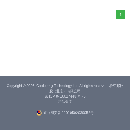
图”的阶段。以为自己“会用AI”了，其实只是把月费几百块的顶级模
型家族，当成了免费的智能搜索引擎+美颜相机，太亏了，真的太
1
Copyright © 2026, Geekbang Technology Ltd. All rights reserved. 极客邦控
股（北京）有限公司
京 ICP 备 16027448 号 - 5
产品资质
京公网安备 11010502039052号