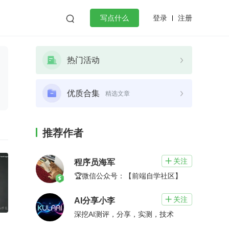
登录
注册

写点什么
效工作
数据库
Python
音视频
热门活动
golang
微服务架构
flutter
优质合集
精选文章
推荐作者
关注

程序员海军
🏆微信公众号：【前端自学社区】
关注

AI分享小李
深挖AI测评，分享，实测，技术