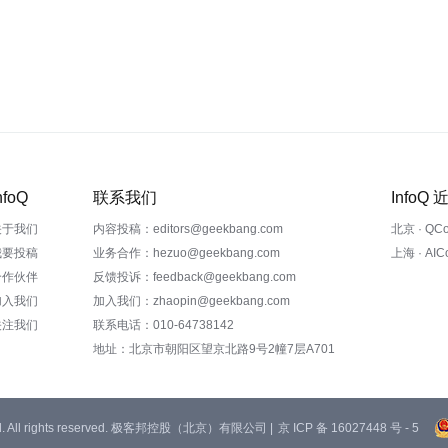
nfoQ
联系我们
InfoQ
关于我们
内容投稿：editors@geekbang.com
北京 · QC
我要投稿
业务合作：hezuo@geekbang.com
上海 · AI
合作伙伴
反馈投诉：feedback@geekbang.com
加入我们
加入我们：zhaopin@geekbang.com
关注我们
联系电话：010-64738142
地址：北京市朝阳区望京北路9号2幢7层A701
 Ltd. All rights reserved. 极客邦控股（北京）有限公司 |
京 ICP 备 16027448 号 - 5