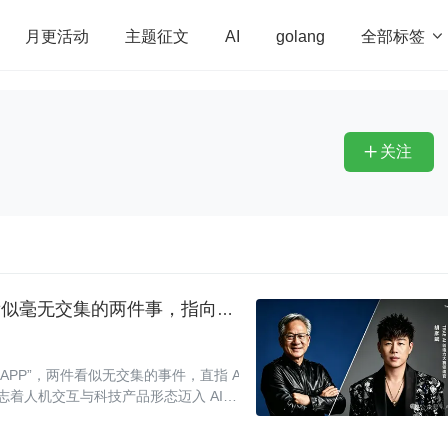
全部标签

月更活动
主题征文
AI
golang
penHarmony
算法
学习方法
Web3.0
高
程序员
运维
深度思考
低代码
redis
关注

同一天，黄仁勋重造 PC、胡彦斌口搓 APP：看似毫无交集的两件事，指向了同一个终局
APP”，两件看似无交集的事件，直指 A
志着人机交互与科技产品形态迈入 AI