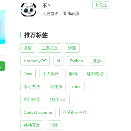
关注

不丶
无需签名，看我表演
推荐标签
月更
主题征文
鸿蒙
HarmonyOS
AI
Python
开源
1
Java
个人成长
架构
读书笔记
学习方法
程序员
redis
热门推荐
热门活动
CodeWhisperer
亚马逊云科技
移动开发
创业