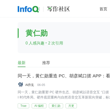
首页
移动开发
Java
开源
架构
O
黄仁勋
前端
AI
大数据
团队管理
·
0 人感兴趣
2 次引用
查看更多

最新
推荐
AI乔见
06-05
同一天，黄仁勋重塑 PC 硬件生态、胡彦斌以语音交互 “口搓 
I 时代终局。硬件底层重构与自然语音交互革新双向突破，标
原生新阶段，软硬件协同的终极发展形态正逐步显现。
Trae
AI 编程
黄仁勋
月更