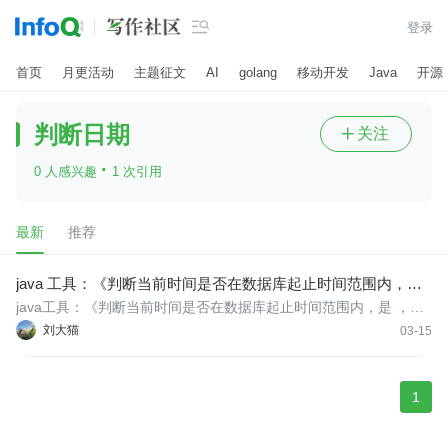

登录
首页
月更活动
主题征文
AI
golang
移动开发
Java
开源
判断日期
关注

·
0 人感兴趣
1 次引用
最新
推荐
java 工具：《判断当前时间是否在数据库起止时间范围内，是
，返回 true；否，返回 false》
java工具：《判断当前时间是否在数据库起止时间范围内，是 ，返
回true；否，返回false》
刘大猫
03-15
1