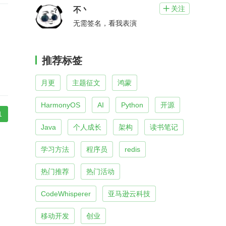
关注

不丶
无需签名，看我表演
推荐标签
月更
主题征文
鸿蒙
HarmonyOS
AI
Python
开源
1
Java
个人成长
架构
读书笔记
学习方法
程序员
redis
热门推荐
热门活动
CodeWhisperer
亚马逊云科技
移动开发
创业