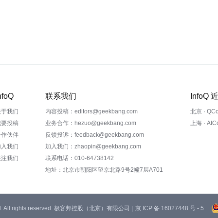
nfoQ
联系我们
InfoQ
关于我们
内容投稿：editors@geekbang.com
北京 · QC
我要投稿
业务合作：hezuo@geekbang.com
上海 · AI
合作伙伴
反馈投诉：feedback@geekbang.com
加入我们
加入我们：zhaopin@geekbang.com
关注我们
联系电话：010-64738142
地址：北京市朝阳区望京北路9号2幢7层A701
 Ltd. All rights reserved. 极客邦控股（北京）有限公司 |
京 ICP 备 16027448 号 - 5