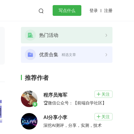
登录
注册

写点什么
效工作
数据库
Python
音视频
热门活动
golang
微服务架构
flutter
优质合集
精选文章
推荐作者
关注

程序员海军
🏆微信公众号：【前端自学社区】
关注

AI分享小李
深挖AI测评，分享，实测，技术