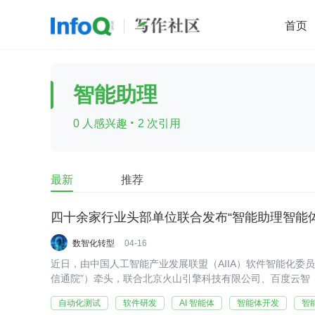
首页
移动开发
Java
开源
架构
O
智能助理
前端
AI
大数据
团队管理
·
0 人感兴趣
2 次引用
查看更多

最新
推荐
数智化转型
04-16
近日，由中国人工智能产业发展联盟（AIIA）软件智能化委
信通院”）牵头，联合北京火山引擎科技有限公司、百度云智
（北京）有限责任公司、中国移动通信集团有限公司、华为
自动化测试
软件研发
AI 智能体
智能体开发
智