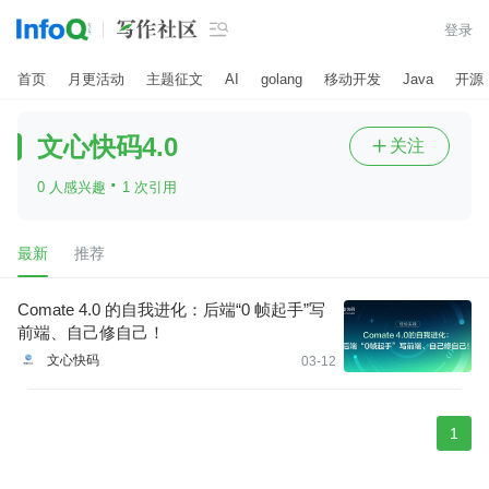

登录
首页
月更活动
主题征文
AI
golang
移动开发
Java
开源
文心快码4.0
关注

·
0 人感兴趣
1 次引用
最新
推荐
Comate 4.0 的自我进化：后端“0 帧起手”写
前端、自己修自己！
文心快码
03-12
1