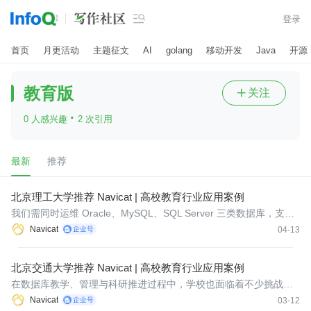

登录
首页
月更活动
主题征文
AI
golang
移动开发
Java
开源
教育版
关注

·
0 人感兴趣
2 次引用
最新
推荐
北京理工大学推荐 Navicat | 高校教育行业应用案例
我们需同时运维 Oracle、MySQL、SQL Server 三类数据库，支撑
业务系统多、场景分散，传统模式需切换多个客户端，操作繁琐、
Navicat
04-13
工作量大。
北京交通大学推荐 Navicat | 高校教育行业应用案例
在数据库教学、管理与科研推进过程中，学校也面临着不少挑战。N
avicat 教育版的应用，有效解决了这些难题。下面我们将详细介绍
Navicat
03-12