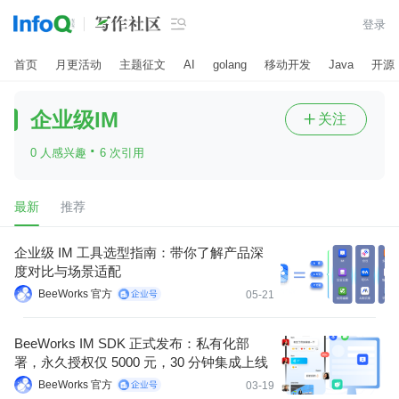

登录
首页
月更活动
主题征文
AI
golang
移动开发
Java
开源
企业级IM
关注

·
0 人感兴趣
6 次引用
最新
推荐
企业级 IM 工具选型指南：带你了解产品深
度对比与场景适配
BeeWorks 官方
05-21
BeeWorks IM SDK 正式发布：私有化部
署，永久授权仅 5000 元，30 分钟集成上线
BeeWorks 官方
03-19