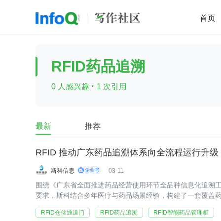
首页
移动开发
Java
开源
架构
O
RFID药品追溯
前端
AI
大数据
团队管理
·
0 人感兴趣
1 次引用
查看更多

最新
推荐
RFID 推动广东药品追溯体系向全流程运行升级
斯科信息
03-11
围绕《广东省全面推进药品经营使用环节全品种信息化追溯
要求，斯科结合多年医疗与药品场景经验，构建了一套覆盖
零售、医院使用的RFID解决方案，让追溯真正跑在业务线上
RFID仓储通道门
RFID药品追溯
RFID智能药品管理柜