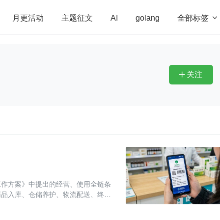
全部标签

月更活动
主题征文
AI
golang
penHarmony
算法
学习方法
Web3.0
高
程序员
运维
深度思考
低代码
redis
关注

工作方案》中提出的经营、使用全链条
药品入库、仓储养护、物流配送、终端
。