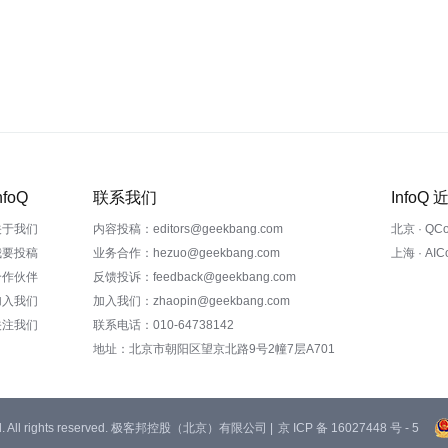
nfoQ
联系我们
InfoQ
关于我们
内容投稿：editors@geekbang.com
北京 · QC
我要投稿
业务合作：hezuo@geekbang.com
上海 · AI
合作伙伴
反馈投诉：feedback@geekbang.com
加入我们
加入我们：zhaopin@geekbang.com
关注我们
联系电话：010-64738142
地址：北京市朝阳区望京北路9号2幢7层A701
 Ltd. All rights reserved. 极客邦控股（北京）有限公司 |
京 ICP 备 16027448 号 - 5