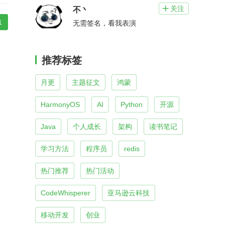
关注

不丶
1
无需签名，看我表演
推荐标签
月更
主题征文
鸿蒙
HarmonyOS
AI
Python
开源
Java
个人成长
架构
读书笔记
学习方法
程序员
redis
热门推荐
热门活动
CodeWhisperer
亚马逊云科技
移动开发
创业