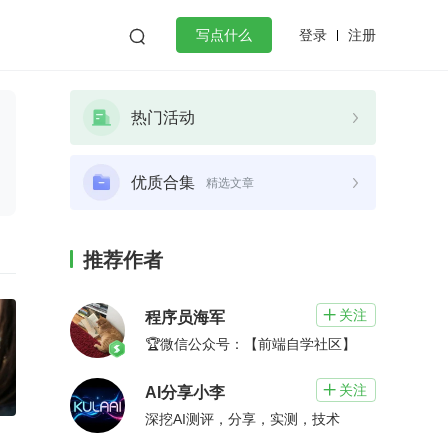
登录
注册

写点什么
效工作
数据库
Python
音视频
热门活动
golang
微服务架构
flutter
优质合集
精选文章
推荐作者
关注

程序员海军
🏆微信公众号：【前端自学社区】
关注

AI分享小李
深挖AI测评，分享，实测，技术