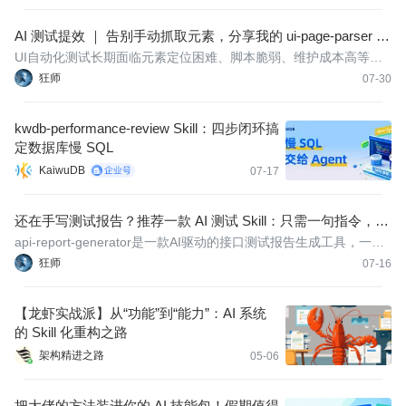
AI 测试提效 ｜ 告别手动抓取元素，分享我的 ui-page-parser +
Skill UI 自动化提效方案
UI自动化测试长期面临元素定位困难、脚本脆弱、维护成本高等痛
点。本文提出用AI技能链（ui-page-parser等）实现全流程自动化，
狂师
07-30
核心思路是"AI解析+人工校验"。
kwdb-performance-review Skill：四步闭环搞
定数据库慢 SQL
KaiwuDB
07-17
还在手写测试报告？推荐一款 AI 测试 Skill：只需一句指令，自
动生成专业定制化测试报告！
api-report-generator是一款AI驱动的接口测试报告生成工具，一句
指令即可将执行数据自动转化为含11大专业分区、风险分级、优化
狂师
07-16
建议及Allure联动的决策型HTML报告，告别“数字堆砌”，让报告真
正有人看、能决策。
【龙虾实战派】从“功能”到“能力”：AI 系统
的 Skill 化重构之路
架构精进之路
05-06
把大佬的方法装进你的 AI 技能包！假期值得