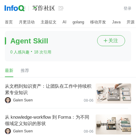

登录
首页
月更活动
主题征文
AI
golang
移动开发
Java
开源
Agent Skill
关注

·
0 人感兴趣
18 次引用
最新
推荐
从文档到知识资产：让团队在工作中持续积
累专业知识
Galen Suen
08-06
从 knowledge-workflow 到 Forma：为不同
领域定义知识的形状
Galen Suen
08-06