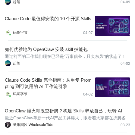
penClaw。作为一个强大的多智能体系统，它的核心威力在于不断
起笔
04-09
扩展的 Skill（技能）库。对于新手，尤其是经常需要整理教程素
材、分享干货的创作者来说，选对第一批“底座级”Skill 至关重要。
Claude Code 最值得安装的 10 个开源 Skills
码哥字节
04-07
如何优雅地为 OpenClaw 安装 skill 技能包
通过前面的工作我们现在已经是“万事俱备，只欠东风”的状态了！
起笔
04-02
Claude Code Skills 完全指南：从重复 Prom
pting 到可复用的 AI 工作流引擎
码哥字节
04-02
OpenClaw 爆火却没空折腾？构建 Skills 释放自己，玩转 AI
最近OpenClaw等新一代AI产品工具爆火，眼看着大家都在折腾各种
高端的Agent玩法，自己想花时间去深度玩转，但工作又太忙，深陷
量贩潮汐·WholesaleTide
03-23
在“每天帮业务查同一类报错”、“每天帮业务汇总同样的信息”等高频