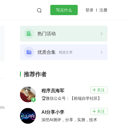
登录
注册

写点什么
效工作
数据库
Python
音视频
热门活动
golang
微服务架构
flutter
优质合集
精选文章
推荐作者
关注

程序员海军
🏆微信公众号：【前端自学社区】
is
关注

AI分享小李
深挖AI测评，分享，实测，技术