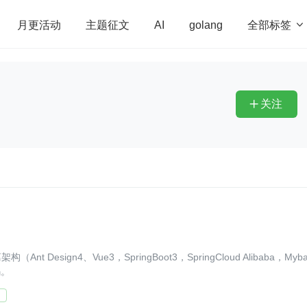
全部标签

月更活动
主题征文
AI
golang
penHarmony
算法
学习方法
Web3.0
高
程序员
运维
深度思考
低代码
redis
关注

esign4、Vue3，SpringBoot3，SpringCloud Alibaba，Mybat
码。