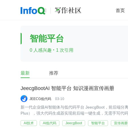
首页
移动开发
Java
开源
架构
O
智能平台
前端
AI
大数据
团队管理
·
0 人感兴趣
1 次引用
查看更多

最新
推荐
JeecgBootAI 智能平台 知识漫画宣传画册
JEECG低代码
03-10
新一代企业级AI智能体与低代码平台 JeecgBoot，前后端分离架构（Ant D
Plus），强大代码生成器实现前后端一键生成，无需手写代
AI技术
AI低代码
JeecgBoot
智能平台
宣传画册