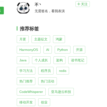
关注

不丶
1
无需签名，看我表演
推荐标签
月更
主题征文
鸿蒙
HarmonyOS
AI
Python
开源
Java
个人成长
架构
读书笔记
学习方法
程序员
redis
热门推荐
热门活动
CodeWhisperer
亚马逊云科技
移动开发
创业