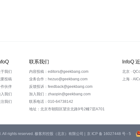
nfoQ
联系我们
InfoQ
关于我们
内容投稿：editors@geekbang.com
北京 · QC
我要投稿
业务合作：hezuo@geekbang.com
上海 · AI
合作伙伴
反馈投诉：feedback@geekbang.com
加入我们
加入我们：zhaopin@geekbang.com
关注我们
联系电话：010-64738142
地址：北京市朝阳区望京北路9号2幢7层A701
 Ltd. All rights reserved. 极客邦控股（北京）有限公司 |
京 ICP 备 16027448 号 - 5