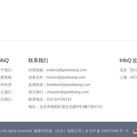
nfoQ
联系我们
InfoQ
关于我们
内容投稿：editors@geekbang.com
北京 · QC
我要投稿
业务合作：hezuo@geekbang.com
上海 · AI
合作伙伴
反馈投诉：feedback@geekbang.com
加入我们
加入我们：zhaopin@geekbang.com
关注我们
联系电话：010-64738142
地址：北京市朝阳区望京北路9号2幢7层A701
 Ltd. All rights reserved. 极客邦控股（北京）有限公司 |
京 ICP 备 16027448 号 - 5