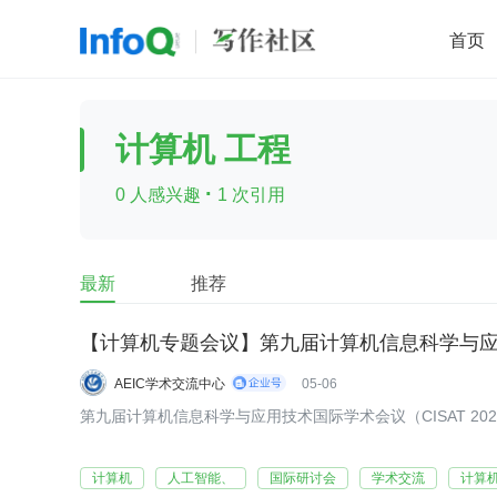
首页
移动开发
Java
开源
架构
O
计算机 工程
前端
AI
大数据
团队管理
·
0 人感兴趣
1 次引用
查看更多

最新
推荐
AEIC学术交流中心
05-06
第九届计算机信息科学与应用技术国际学术会议（CISAT 202
计算机
人工智能、
国际研讨会
学术交流
计算机