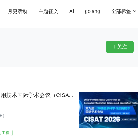
全部标签

月更活动
主题征文
AI
golang
penHarmony
算法
学习方法
Web3.0
高
程序员
运维
深度思考
低代码
redis
关注

【计算机专题会议】第九届计算机信息科学与应用技术国际学术会议（CISAT 2026）
6）
 工程