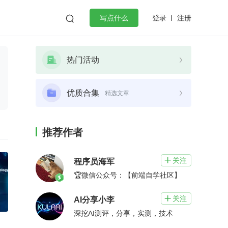
登录
注册

写点什么
效工作
数据库
Python
音视频
热门活动
golang
微服务架构
flutter
优质合集
精选文章
推荐作者
关注

程序员海军
🏆微信公众号：【前端自学社区】
关注

AI分享小李
深挖AI测评，分享，实测，技术