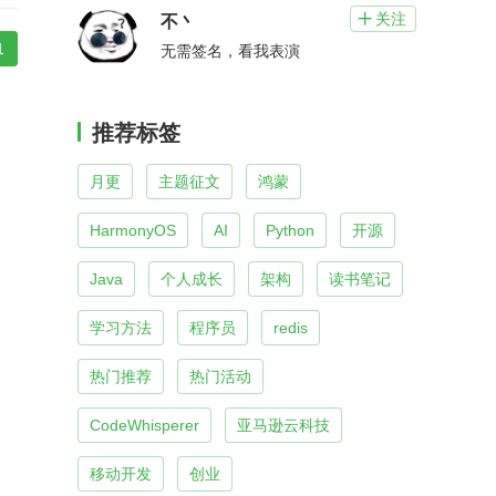
关注

不丶
1
无需签名，看我表演
推荐标签
月更
主题征文
鸿蒙
HarmonyOS
AI
Python
开源
Java
个人成长
架构
读书笔记
学习方法
程序员
redis
热门推荐
热门活动
CodeWhisperer
亚马逊云科技
移动开发
创业