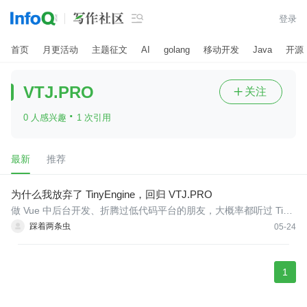

登录
首页
月更活动
主题征文
AI
golang
移动开发
Java
开源
VTJ.PRO
关注

·
0 人感兴趣
1 次引用
最新
推荐
为什么我放弃了 TinyEngine，回归 VTJ.PRO
做 Vue 中后台开发、折腾过低代码平台的朋友，大概率都听过 Tiny
Engine 和 VTJ.PRO。
踩着两条虫
05-24
1