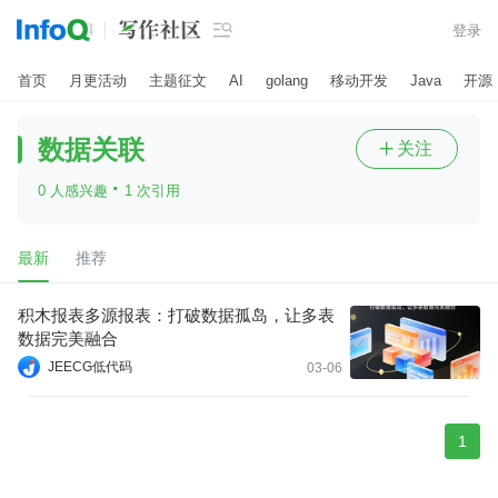

登录
首页
月更活动
主题征文
AI
golang
移动开发
Java
开源
数据关联
关注

·
0 人感兴趣
1 次引用
最新
推荐
积木报表多源报表：打破数据孤岛，让多表
数据完美融合
JEECG低代码
03-06
1