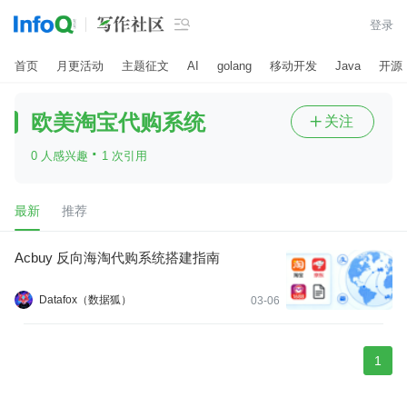

登录
首页
月更活动
主题征文
AI
golang
移动开发
Java
开源
欧美淘宝代购系统
关注

·
0 人感兴趣
1 次引用
最新
推荐
Acbuy 反向海淘代购系统搭建指南
Datafox（数据狐）
03-06
1