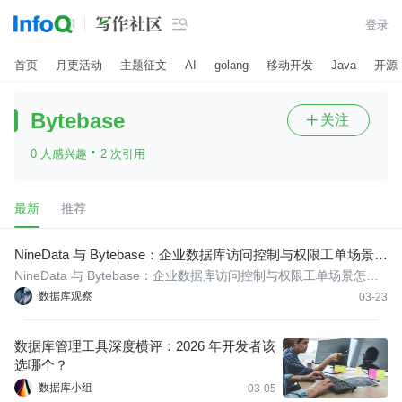

登录
首页
月更活动
主题征文
AI
golang
移动开发
Java
开源
Bytebase
关注

·
0 人感兴趣
2 次引用
最新
推荐
NineData 与 Bytebase：企业数据库访问控制与权限工单场景怎
么选？
NineData 与 Bytebase：企业数据库访问控制与权限工单场景怎么
选？NineData优势主要体现在三个层面。第一，数据库资源授权足
数据库观察
03-23
够细，能围绕数据源、库、表、敏感列等对象表达权限；第二，权
限申请和“我的权限”联动，用户能看到自己当前持有的权限并主动释
数据库管理工具深度横评：2026 年开发者该
放
选哪个？
数据库小组
03-05