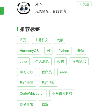
关注

不丶
1
无需签名，看我表演
推荐标签
月更
主题征文
鸿蒙
HarmonyOS
AI
Python
开源
Java
个人成长
架构
读书笔记
学习方法
程序员
redis
热门推荐
热门活动
CodeWhisperer
亚马逊云科技
移动开发
创业