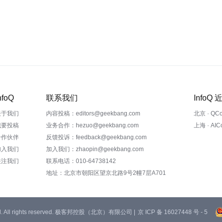
nfoQ
联系我们
InfoQ
关于我们
内容投稿：editors@geekbang.com
北京 · QC
我要投稿
业务合作：hezuo@geekbang.com
上海 · AI
合作伙伴
反馈投诉：feedback@geekbang.com
加入我们
加入我们：zhaopin@geekbang.com
关注我们
联系电话：010-64738142
地址：北京市朝阳区望京北路9号2幢7层A701
 Ltd. All rights reserved. 极客邦控股（北京）有限公司 |
京 ICP 备 16027448 号 - 5