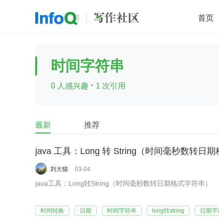
首页
移动开发
Java
开源
架构
O
时间字符串
前端
AI
大数据
团队管理
·
0 人感兴趣
1 次引用
查看更多

最新
推荐
java 工具：Long 转 String（时间毫秒数转
刘大猫
03-04
java工具：Long转String（时间毫秒数转日期格式字符串）
时间转换
日期
时间字符串
long转string
日期字