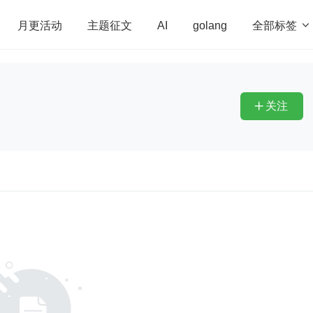
全部标签

月更活动
主题征文
AI
golang
penHarmony
算法
学习方法
Web3.0
高
程序员
运维
深度思考
低代码
redis
关注
