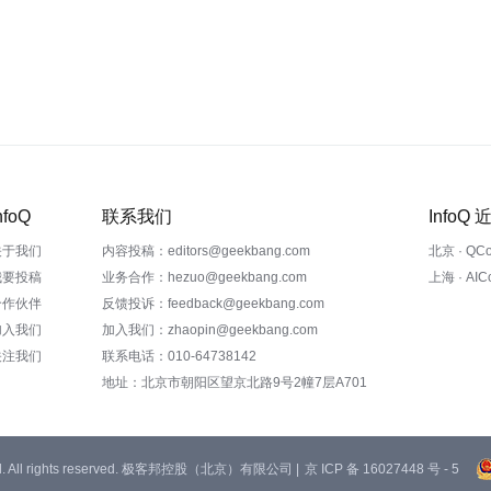
nfoQ
联系我们
InfoQ
关于我们
内容投稿：editors@geekbang.com
北京 · QC
我要投稿
业务合作：hezuo@geekbang.com
上海 · AI
合作伙伴
反馈投诉：feedback@geekbang.com
加入我们
加入我们：zhaopin@geekbang.com
关注我们
联系电话：010-64738142
地址：北京市朝阳区望京北路9号2幢7层A701
 Ltd. All rights reserved. 极客邦控股（北京）有限公司 |
京 ICP 备 16027448 号 - 5