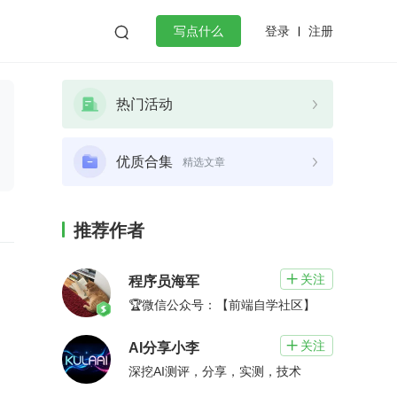
登录
注册

写点什么
效工作
数据库
Python
音视频
热门活动
golang
微服务架构
flutter
优质合集
精选文章
推荐作者
关注

程序员海军
🏆微信公众号：【前端自学社区】
关注

AI分享小李
深挖AI测评，分享，实测，技术