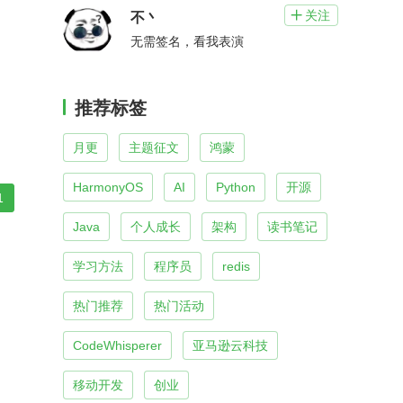
关注

不丶
无需签名，看我表演
推荐标签
月更
主题征文
鸿蒙
HarmonyOS
AI
Python
开源
1
Java
个人成长
架构
读书笔记
学习方法
程序员
redis
热门推荐
热门活动
CodeWhisperer
亚马逊云科技
移动开发
创业