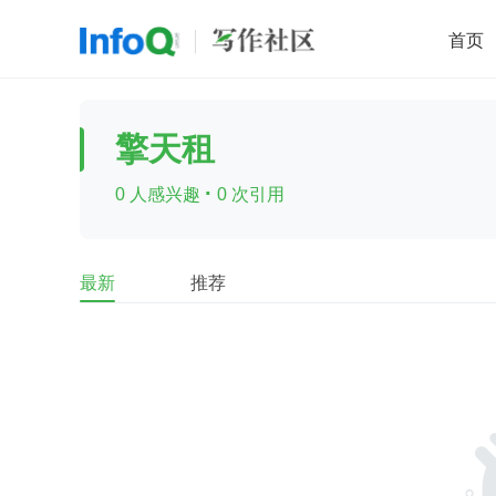
首页
移动开发
Java
开源
架构
O
擎天租
前端
AI
大数据
团队管理
·
0 人感兴趣
0 次引用
查看更多

最新
推荐