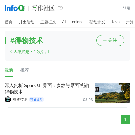

登录
首页
月更活动
主题征文
AI
golang
移动开发
Java
开源
#得物技术
关注

·
0 人感兴趣
1 次引用
最新
推荐
深入剖析 Spark UI 界面：参数与界面详解|
得物技术
得物技术
03-03
1