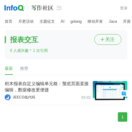

登录
首页
月更活动
主题征文
AI
golang
移动开发
Java
开源
报表交互
关注

·
0 人感兴趣
1 次引用
最新
推荐
积木报表自定义编辑单元格：预览页面直接
编辑，数据修改更便捷
JEECG低代码
03-02
1