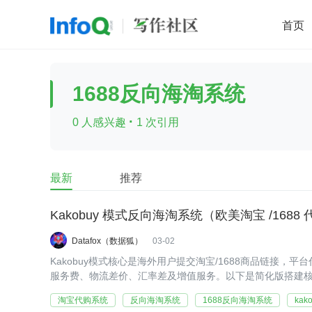
首页
移动开发
Java
开源
架构
O
1688反向海淘系统
前端
AI
大数据
团队管理
·
0 人感兴趣
1 次引用
查看更多

最新
推荐
Kakobuy 模式反向海淘系统（欧美淘宝 /168
Datafox（数据狐）
03-02
Kakobuy模式核心是海外用户提交淘宝/1688商品链接，
服务费、物流差价、汇率差及增值服务。以下是简化版搭建
落地步骤与合规重点。
淘宝代购系统
反向海淘系统
1688反向海淘系统
kak