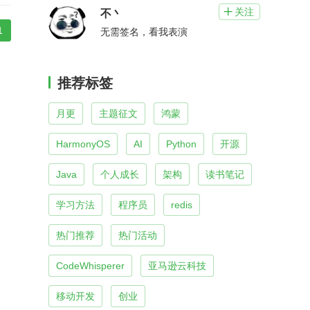
关注

不丶
1
无需签名，看我表演
推荐标签
月更
主题征文
鸿蒙
HarmonyOS
AI
Python
开源
Java
个人成长
架构
读书笔记
学习方法
程序员
redis
热门推荐
热门活动
CodeWhisperer
亚马逊云科技
移动开发
创业