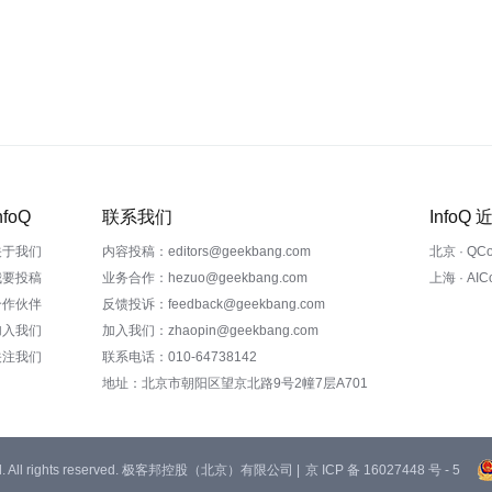
nfoQ
联系我们
InfoQ
关于我们
内容投稿：editors@geekbang.com
北京 · QC
我要投稿
业务合作：hezuo@geekbang.com
上海 · AI
合作伙伴
反馈投诉：feedback@geekbang.com
加入我们
加入我们：zhaopin@geekbang.com
关注我们
联系电话：010-64738142
地址：北京市朝阳区望京北路9号2幢7层A701
 Ltd. All rights reserved. 极客邦控股（北京）有限公司 |
京 ICP 备 16027448 号 - 5