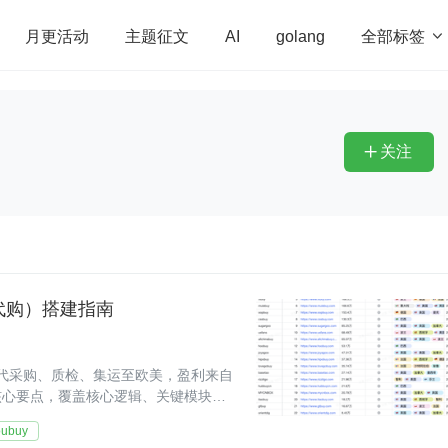
全部标签

月更活动
主题征文
AI
golang
penHarmony
算法
学习方法
Web3.0
高
程序员
运维
深度思考
低代码
redis
关注

8 代购）搭建指南
平台代采购、质检、集运至欧美，盈利来自
核心要点，覆盖核心逻辑、关键模块、
oubuy