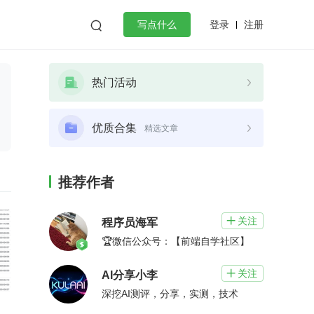
登录
注册

写点什么
效工作
数据库
Python
音视频
热门活动
golang
微服务架构
flutter
优质合集
精选文章
推荐作者
关注

程序员海军
🏆微信公众号：【前端自学社区】
关注

AI分享小李
深挖AI测评，分享，实测，技术