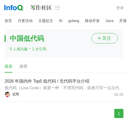

登录
首页
月更活动
主题征文
AI
golang
移动开发
Java
开源
中国低代码
关注

·
0 人感兴趣
1 次引用
最新
推荐
2026 年国内外 Top5 低代码 / 无代码平台介绍
低代码（Low-Code）就是一种「不用写代码，或者只写一点点代
码」就能开发应用的方式。本质上就是搭乐高，平台将以前需要写
优秀
02-26
代码实现的常用功能封装成一个个组件（比如表单、按钮、权限、
流程等）你只要拖拽一下、配置一下逻辑，就能拼出自己想要的业
务功能。
1