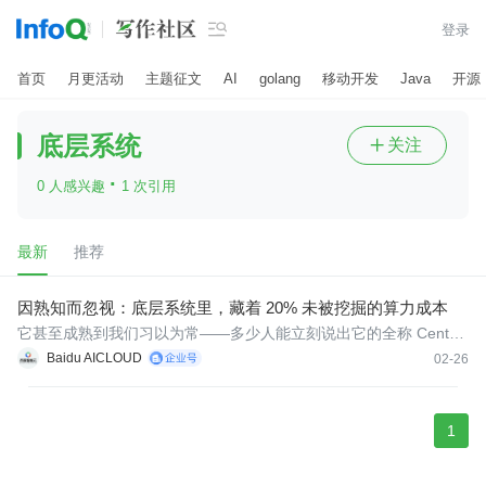

登录
首页
月更活动
主题征文
AI
golang
移动开发
Java
开源
底层系统
关注

·
0 人感兴趣
1 次引用
最新
推荐
因熟知而忽视：底层系统里，藏着 20% 未被挖掘的算力成本
它甚至成熟到我们习以为常——多少人能立刻说出它的全称 Central
Processing Unit？
Baidu AICLOUD
02-26
1