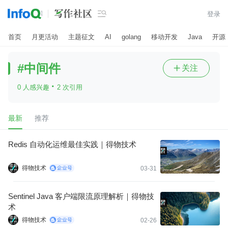

登录
首页
月更活动
主题征文
AI
golang
移动开发
Java
开源
#中间件
关注

·
0 人感兴趣
2 次引用
最新
推荐
Redis 自动化运维最佳实践｜得物技术
得物技术
03-31
Sentinel Java 客户端限流原理解析｜得物技
术
得物技术
02-26