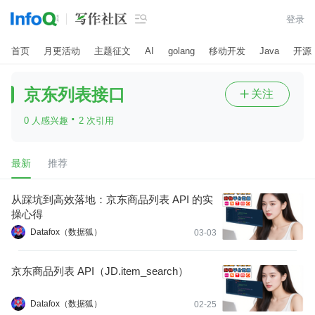

登录
首页
月更活动
主题征文
AI
golang
移动开发
Java
开源
京东列表接口
关注

·
0 人感兴趣
2 次引用
最新
推荐
从踩坑到高效落地：京东商品列表 API 的实
操心得
Datafox（数据狐）
03-03
京东商品列表 API（JD.item_search）
Datafox（数据狐）
02-25