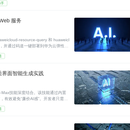
助手
Web 服务
d-resource-query 和 huaweicl
，快速构建应用，并通过码道一键部署到华为云弹性云
道
高品质界面智能生成实践
Pro-Max技能深度结合。该技能通过内置
，有效避免“廉价AI感”。开发者只需自
码。
道