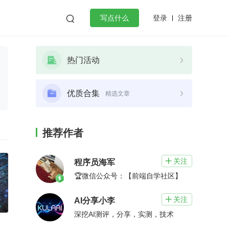
登录
注册

写点什么
效工作
数据库
Python
音视频
热门活动
golang
微服务架构
flutter
优质合集
精选文章
推荐作者
关注

程序员海军
🏆微信公众号：【前端自学社区】
关注

AI分享小李
深挖AI测评，分享，实测，技术