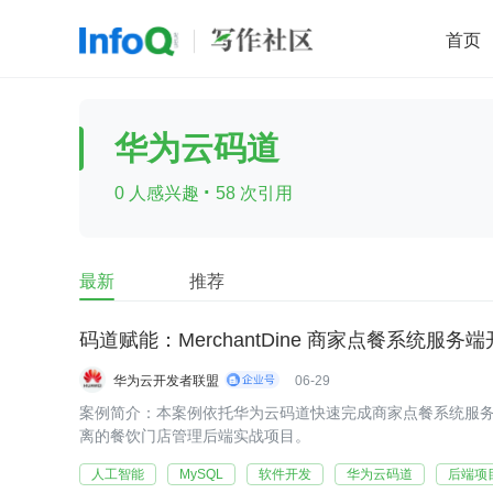
首页
移动开发
Java
开源
架构
O
华为云码道
前端
AI
大数据
团队管理
·
0 人感兴趣
58 次引用
查看更多

最新
推荐
码道赋能：MerchantDine 商家点餐系统服务端开发
华为云开发者联盟
06-29
案例简介：本案例依托华为云码道快速完成商家点餐系统服
离的餐饮门店管理后端实战项目。
人工智能
MySQL
软件开发
华为云码道
后端项