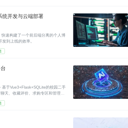
系统开发与云端部署
体，快速构建了一个前后端分离的个人博
从开发到上线的效率。
道
平台
Vue3+Flask+SQLite的校园二手
时聊天、收藏评价、求购专区和管理后
道