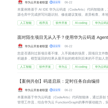
华为云开发者联盟
06-22
本案例将基于 AI IDE 华为云码道（CodeArts）代码智能体，直
源仓库中完成拼写问题识别、修改建议复核、差异检查、本地修复与 
者快速完成一次开源贡献实践。
人工智能
程序员
软件开发
AI coding
华为云码
面对陌生项目无从入手？使用华为云码道 Agent
华为云开发者联盟
06-22
您是否遇到过新项目看不懂、入手困难的场景，因项目文件
积越多，模型返回的结果从最开始的精准到后来的不尽如人意，现
m智能体，可以轻松解决上述问题。
人工智能
软件开发
华为云
AI coding
华为云码
【案例共创】码道启辰：定时任务自由编排
华为云开发者联盟
06-22
本案例基于华为云码道（CodeArts）代码智能体，通过原创 
管理工作流，结合华为云 FunctionGraph的事件驱动能
弹性执行。