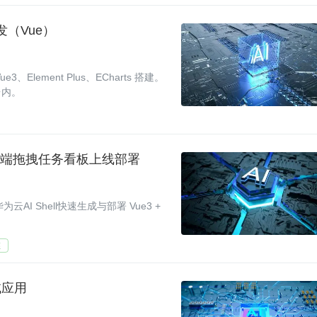
发（Vue）
ement Plus、ECharts 搭建。
台内。
造纯前端拖拽任务看板上线部署
I Shell快速生成与部署 Vue3 +
维
试应用