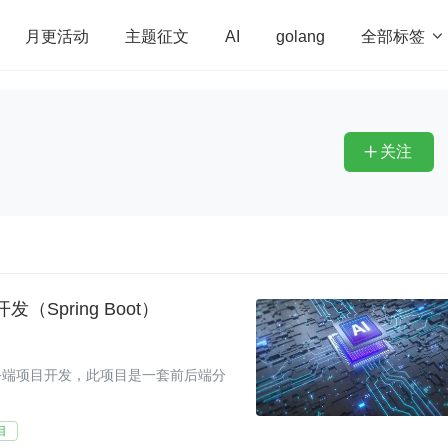
全部标签

月更活动
主题征文
AI
golang
penHarmony
算法
学习方法
Web3.0
高
程序员
运维
深度思考
低代码
redis
关注

（Spring Boot）
务端项目开发，此项目是一套前后端分
目