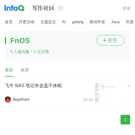

登录
首页
月更活动
主题征文
AI
golang
移动开发
Java
开源
FnOS
关注

·
0 人感兴趣
1 次引用
最新
推荐
飞牛 NAS 笔记本盒盖不休眠
BugShare
02-14
1