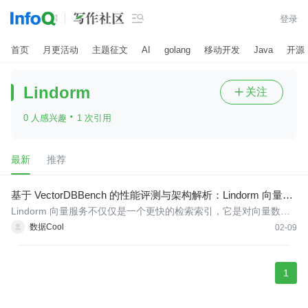

登录
首页
月更活动
主题征文
AI
golang
移动开发
Java
开源
Lindorm
关注

·
0 人感兴趣
1 次引用
最新
推荐
基于 VectorDBBench 的性能评测与架构解析：Lindorm 向量引
擎的优化实践
Lindorm 向量服务不仅仅是一个更快的检索索引，它是对向量数据
库底层逻辑的一次重构。通过将高性能检索加速、全架构适配以及
数据Cool
02-09
数据库级的查询优化深度融合，Lindorm 为大规模 AI 应用提供了最
坚实的性能护城河。
1