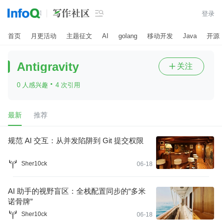

登录
首页
月更活动
主题征文
AI
golang
移动开发
Java
开源
Antigravity
关注

·
0 人感兴趣
4 次引用
最新
推荐
规范 AI 交互：从并发陷阱到 Git 提交权限
Sher10ck
06-18
AI 助手的视野盲区：全栈配置同步的“多米
诺骨牌”
Sher10ck
06-18