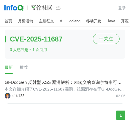

登录
首页
月更活动
主题征文
AI
golang
移动开发
Java
开源
CVE-2025-11687
关注

·
0 人感兴趣
1 次引用
最新
推荐
GI-DocGen 反射型 XSS 漏洞解析：未转义的查询字符串可导
致任意脚本执行
本文详细介绍了CVE-2025-11687漏洞，该漏洞存在于GI-DocGen
工具中，攻击者可通过向q参数注入恶意值构造特定URL，导致反射
qife122
02-06
型DOM跨站脚本攻击，从而窃取会话Cookie或实施其他客户端攻
击。
1