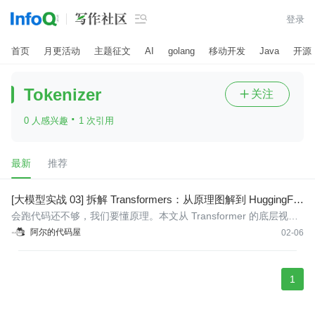

登录
首页
月更活动
主题征文
AI
golang
移动开发
Java
开源
Tokenizer
关注

·
0 人感兴趣
1 次引用
最新
推荐
[大模型实战 03] 拆解 Transformers：从原理图解到 HuggingFa
ce Transformers 实战
会跑代码还不够，我们要懂原理。本文从 Transformer 的底层视角
出发，图解从位置编码到注意力机制的全流程；并基于 Kaggle 平
阿尔的代码屋
02-06
台，深入拆解 HuggingFace Transformers 库的“铁三角”组件与生成
参数的玄机。
1