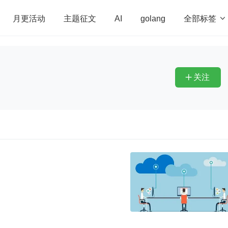
全部标签

月更活动
主题征文
AI
golang
penHarmony
算法
学习方法
Web3.0
高
程序员
运维
深度思考
低代码
redis
关注
