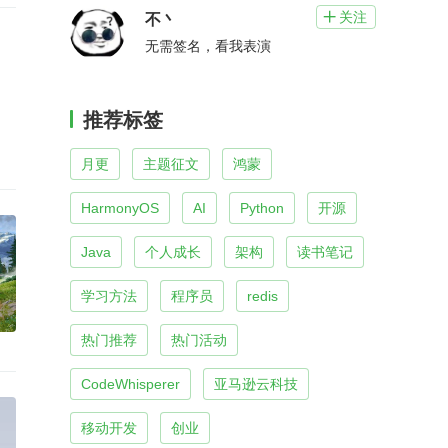
关注

不丶
无需签名，看我表演
推荐标签
月更
主题征文
鸿蒙
HarmonyOS
AI
Python
开源
Java
个人成长
架构
读书笔记
学习方法
程序员
redis
热门推荐
热门活动
CodeWhisperer
亚马逊云科技
移动开发
创业