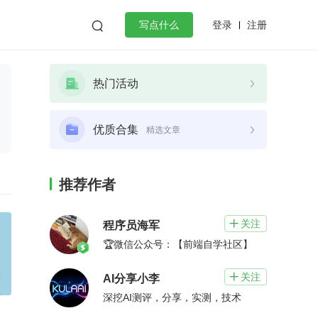
登录
注册

写点什么
效工作
数据库
Python
音视频
热门活动
golang
微服务架构
flutter
优质合集
精选文章
推荐作者
关注

程序员海军
🏆微信公众号：【前端自学社区】
关注

AI分享小李
深挖AI测评，分享，实测，技术