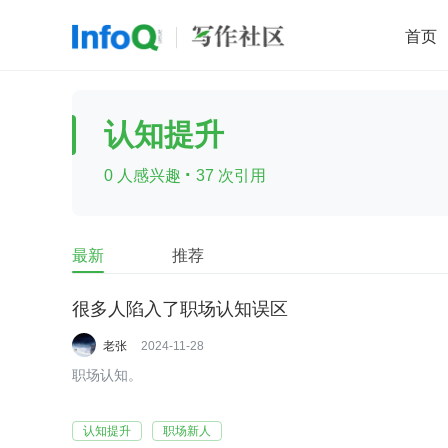
首页
移动开发
Java
开源
架构
O
认知提升
前端
AI
大数据
团队管理
·
0 人感兴趣
37 次引用
查看更多

最新
推荐
很多人陷入了职场认知误区
老张
2024-11-28
职场认知。
认知提升
职场新人