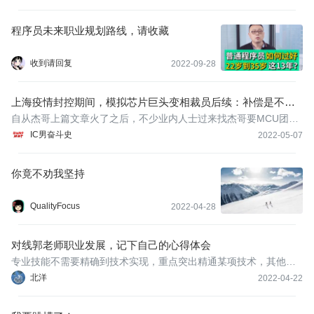
程序员未来职业规划路线，请收藏
收到请回复
2022-09-28
上海疫情封控期间，模拟芯片巨头变相裁员后续：补偿是不可
能补偿的！
自从杰哥上篇文章火了之后，不少业内人士过来找杰哥要MCU团队
前同事们的联系方式，纷纷表示想挖人。目前国内芯片行业的就业
IC男奋斗史
2022-05-07
市场还是很火热的，广阔天地，大有作为。
你竟不劝我坚持
QualityFocus
2022-04-28
对线郭老师职业发展，记下自己的心得体会
专业技能不需要精确到技术实现，重点突出精通某项技术，其他体
现我们的能力范围。
北洋
2022-04-22