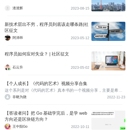
渣渣辉
2023-08-15
新技术层出不穷，程序员到底该走哪条路|社
区征文
阿泽🧸
2023-05-12
程序员如何应对失业？ | 社区征文
石云升
2023-05-02
【个人成长】《代码的艺术》视频分享合集
这个系列是对《代码的艺术》真本书的一个视频分享，主要是希望
通过聊天的方式和大家沟通一些关于软件工程能力上的问题，主要
非晓为骁
2022-11-23
在B站上面，这里当做一个目录。
【答读者问】把 Go 基础学完后，是学 web
方向还是区块链方向？
王中阳Go
2022-10-11