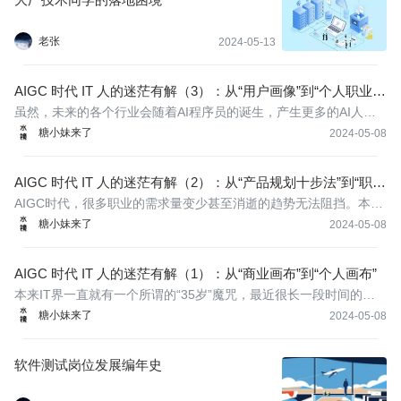
老张
2024-05-13
AIGC 时代 IT 人的迷茫有解（3）：从“用户画像”到“个人职业画
像”
​虽然，未来的各个行业会随着AI程序员的诞生，产生更多的AI人来
替代人类的工作，但他们只能替代那些模式化的、重复性的工作，
糖小妹来了
2024-05-08
对于“创造性要求高、应变能力强、复杂情景多”的职业,他们还是无
法替代的。
AIGC 时代 IT 人的迷茫有解（2）：从“产品规划十步法”到“职业
规划十步法”
AIGC时代，很多职业的需求量变少甚至消逝的趋势无法阻挡。本来
就卷的环境，加上AIGC的入局，作为个人，对自我职业规划的探索
糖小妹来了
2024-05-08
比以往更加艰巨了。如何才能让自己在AIGC的冲击下依然保持闯荡
江湖的“刷子”，找到自己适合的那条路呢？本文将借鉴产品规划里用
AIGC 时代 IT 人的迷茫有解（1）：从“商业画布”到“个人画布”
到的
​本来IT界一直就有一个所谓的“35岁”魔咒，最近很长一段时间的国
内外IT公司的大裁员，加上又有了AIGC的加持，这些都在无形中都
糖小妹来了
2024-05-08
加深了IT人的焦虑。商业画布的使用过程是一个动态的过程，随着
企业的发展和市场环境的变化，创业者需要不断地调整和优化商业
软件测试岗位发展编年史
画布