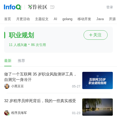

登录
首页
月更活动
主题征文
AI
golang
移动开发
Java
开源
职业规划
关注

·
11 人感兴趣
86 次引用
最新
推荐
做了一个互联网 35 岁职业风险测评工具，
自测完一身冷汗
小黑豆豆
05-27
32 岁程序员猝死背后，我的一些真实感受
程序员海军
01-23