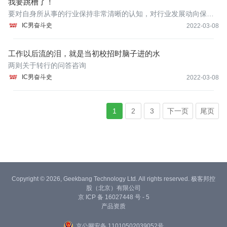
我要跳槽了！
要对自身所从事的行业保持非常清晰的认知，对行业发展动向保持
高度敏感。及时了解行业内有哪些优秀的企业脱颖而出，这些优秀
IC男奋斗史
2022-03-08
的企业就代表着行业的发展方向。摸清楚大方向，你才能在关键时
刻做出正确的选择。而选择，远远比努力重要。
工作以后流的泪，就是当初校招时脑子进的水
两则关于转行的问答咨询
IC男奋斗史
2022-03-08
1
2
3
下一页
尾页
Copyright © 2026, Geekbang Technology Ltd. All rights reserved. 极客邦控
股（北京）有限公司
京 ICP 备 16027448 号 - 5
产品资质
京公网安备 11010502039052号