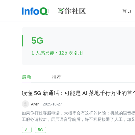
首页
移动开发
Java
开源
架构
O
5G
前端
AI
大数据
团队管理
·
1 人感兴趣
125 次引用
查看更多

最新
推荐
读懂 5G 新通话：可能是 AI 落地千行万业的
Alter
2025-10-27
如果你打过客服电话，大概率会有这样的体验：机械的语音提
工服务请按0”，层层语音导航后，好不容易接通了人工，却又
AI
5G