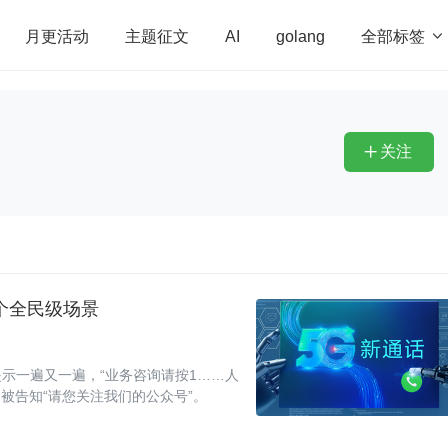
全部标签

月更活动
主题征文
AI
golang
penHarmony
算法
学习方法
Web3.0
高
程序员
运维
深度思考
低代码
redis
关注

首个全民级场景
示一遍又一遍，“业务咨询请按1……人
被告知“请您关注我们的公众号”。