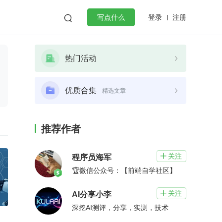
登录
注册

写点什么
效工作
数据库
Python
音视频
热门活动
golang
微服务架构
flutter
优质合集
精选文章
推荐作者
关注

程序员海军
🏆微信公众号：【前端自学社区】
关注

AI分享小李
深挖AI测评，分享，实测，技术