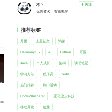
关注

不丶
无需签名，看我表演
推荐标签
月更
主题征文
鸿蒙
HarmonyOS
AI
Python
开源
Java
个人成长
架构
读书笔记
学习方法
程序员
redis
热门推荐
热门活动
CodeWhisperer
亚马逊云科技
移动开发
创业