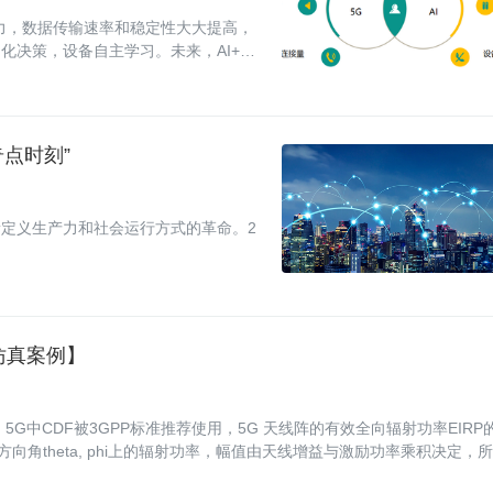
能力，数据传输速率和稳定性大大提高，
化决策，设备自主学习。未来，AI+5G
奇点时刻”
新定义生产力和社会运行方式的革命。2
 仿真案例】
G中CDF被3GPP标准推荐使用，5G 天线阵的有效全向辐射功率EIRP
向角theta, phi上的辐射功率，幅值由天线增益与激励功率乘积决定，