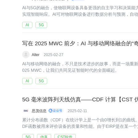
AI与5G的融合，使物联网设备具备更强的自主学习和决策
实现智能响应。AI可对物联网设备进行数据分析与预测，自动
将推动物联网的变革，实现智能、高效、安全的万物互联。
AI
5G
写在 2025 MWC 前夕：AI 与移动网络融合的“
Alter
2025-02-27
AI与移动网络的融合，不只是技术进步的故事，而是一场重
025 MWC，让我们共同见证智能时代的全面崛起。
AI
5G
5G 毫米波阵列天线仿真——CDF 计算【CST
思茂信息
2025-02-11
累计分布函数（CDF）在统计学上是一个由0增长到1的曲线。5
DF函数被用来评价设备的质量和性能。由于EIRP是在某一个方
EIRP在
5G
仿真
CST软件