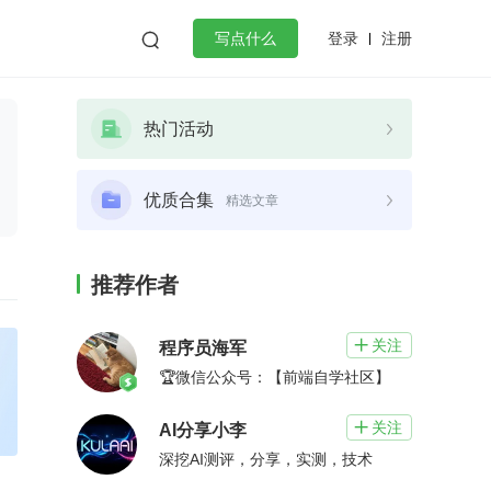
登录
注册

写点什么
效工作
数据库
Python
音视频
热门活动
golang
微服务架构
flutter
优质合集
精选文章
推荐作者
关注

程序员海军
🏆微信公众号：【前端自学社区】
关注

AI分享小李
深挖AI测评，分享，实测，技术