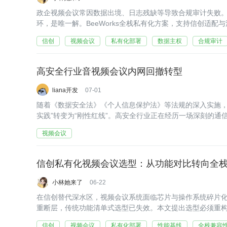
政企视频会议常因数据出境、日志残缺等导致合规审计失败
环，是唯一解。BeeWorks全栈私有化方案，支持信创适
座。
信创
视频会议
私有化部署
数据主权
合规审计
高安全行业音视频会议内网回撤转型
liana开发
07-01
随着《数据安全法》《个人信息保护法》等法规的深入实施，
实践”转变为“刚性红线”。高安全行业正在经历一场深刻的
视频会议
信创私有化视频会议选型：从功能对比转向全
小林她来了
06-22
在信创替代深水区，视频会议系统面临芯片与操作系统碎片
重断层，传统功能清单式选型已失效。本文提出选型必须重
基线、安全可控性与运维自主性提升为一级指标，并基于BeeW
信创
视频会议
私有化部署
性能基线
全栈兼容