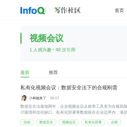
首页
移动开发
Java
开源
架构
O
视频会议
前端
AI
大数据
团队管理
·
1 人感兴趣
48 次引用
查看更多

最新
推荐
私有化视频会议：数据安全法下的合规刚需
小林她来了
08-07
数据安全法落地两年，企业视频会议从效率工具变为合规风
计困境和信任缺口。私有化部署将数据留在企业边界内，满
目的标配。
信创
数据安全
视频会议
私有化部署
合规