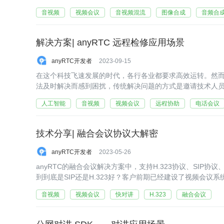
素（RGB）。比如以下是anyRTC的H323合成画面：
音视频
视频会议
音视频混流
图像合成
音频合
解决方案| anyRTC 远程检修应用场景
anyRTC开发者
2023-09-15
在这个科技飞速发展的时代，各行各业都要求高效运转。然
法及时解决而感到困扰，传统解决问题的方式是邀请技术人
了，还要邀请专家从其他城市到现场解决，这中间会流失很
人工智能
音视频
视频会议
远程协助
电话会议
技术分享| 融合会议协议大解密
anyRTC开发者
2023-05-26
anyRTC的融合会议解决方案中，支持H.323协议、SIP
到到底是SIP还是H.323好？客户前期已经建设了视频会议系
使用不
音视频
视频会议
快对讲
H.323
融合会议