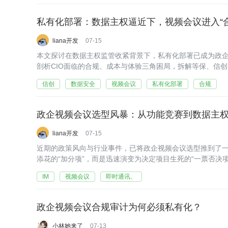
私有化部署：数据主权逼近下，视频会议进入“
liana开发
07-15
本文探讨在数据主权监管收紧背景下，私有化部署已成为政
剖析CIO面临的合规、成本与体验三角困局，拆解等保、信
全协作底座重构视频会议合规体系的趋势判断。
信创
数据安全
视频会议
私有化部署
合规
政企视频会议选型风暴：从功能竞赛到数据主
liana开发
07-15
近期的政策风向与行业事件，已将政企视频会议选型推到了
添花的“加分项”，而是迅速演变为决定项目生死的“一票否决
频会议数据跨境存储违规，引发了高层的集体问责与行业震
IM
视频会议
即时通讯、
政企视频会议合规审计为何必须私有化？
小林她来了
07-13