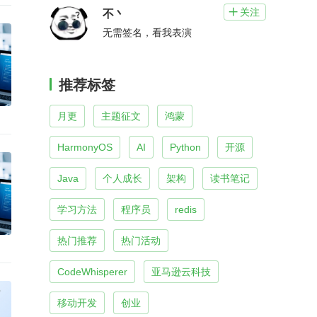
关注

不丶
无需签名，看我表演
推荐标签
月更
主题征文
鸿蒙
HarmonyOS
AI
Python
开源
Java
个人成长
架构
读书笔记
学习方法
程序员
redis
热门推荐
热门活动
CodeWhisperer
亚马逊云科技
移动开发
创业