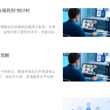
合规死刑”倒计时
企视频会议采购的合规准入标准。文章
创、运维主权三道安全关卡，并提出以安
权觉醒
一个转折点。数据本地化已不再是锦上
项”。就在不久前，某省政务云平台因视
荡。几乎在