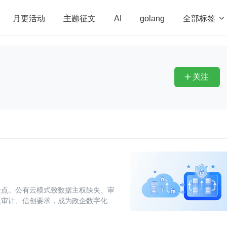
全部标签

月更活动
主题征文
AI
golang
penHarmony
算法
学习方法
Web3.0
高
程序员
运维
深度思考
低代码
redis
关注

险点。公有云模式致数据主权缺失、审
足审计、信创要求，成为政企数字化项