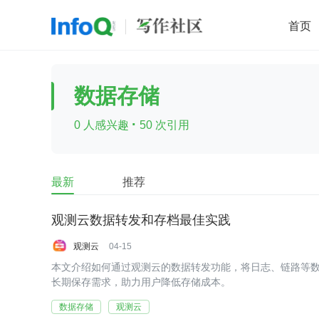
首页
移动开发
Java
开源
架构
O
数据存储
前端
AI
大数据
团队管理
·
0 人感兴趣
50 次引用
查看更多

最新
推荐
观测云数据转发和存档最佳实践
观测云
04-15
本文介绍如何通过观测云的数据转发功能，将日志、链路等
长期保存需求，助力用户降低存储成本。
数据存储
观测云