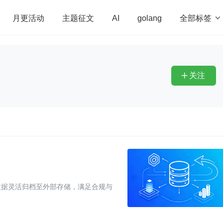
全部标签

月更活动
主题征文
AI
golang
penHarmony
算法
学习方法
Web3.0
高
程序员
运维
深度思考
低代码
redis
关注

数据灵活归档至外部存储，满足合规与