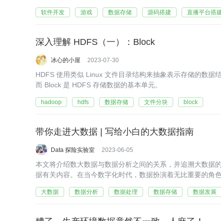
题", "这是一个示例直播")
软件开发
游戏
数据存储
源码搭建
直播平台搭
深入理解 HDFS（一）：Block
冰心的小屋
2023-07-30
HDFS 使用类似 Linux 文件目录结构来抽象表示存储的数据
而 Block 是 HDFS 存储数据的基本单元。
hadoop
hdfs
数据存储
文件分块
block
带你走进大数据 | 写给小白的大数据指南
Data 探险实验室
2023-06-05
本文将介绍数大数据与数据分析之间的关系，并追溯大数据
据有关内容。在当今数字化时代，数据扮演着无比重要的角
了海量的数据，挑战着我们处理和理解信息的能力。
大数据
数据分析
数据处理
数据存储
数据发展