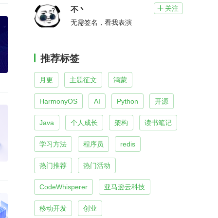
关注

不丶
无需签名，看我表演
推荐标签
月更
主题征文
鸿蒙
HarmonyOS
AI
Python
开源
Java
个人成长
架构
读书笔记
学习方法
程序员
redis
热门推荐
热门活动
CodeWhisperer
亚马逊云科技
移动开发
创业