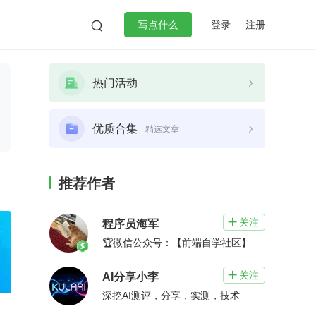
登录
注册

写点什么
效工作
数据库
Python
音视频
热门活动
golang
微服务架构
flutter
优质合集
精选文章
推荐作者
关注

程序员海军
🏆微信公众号：【前端自学社区】
关注

AI分享小李
深挖AI测评，分享，实测，技术