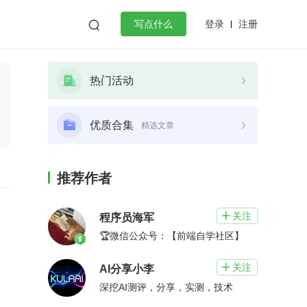
登录
注册

写点什么
效工作
数据库
Python
音视频
热门活动
golang
微服务架构
flutter
优质合集
精选文章
推荐作者
关注

程序员海军
🏆微信公众号：【前端自学社区】
关注

AI分享小李
深挖AI测评，分享，实测，技术