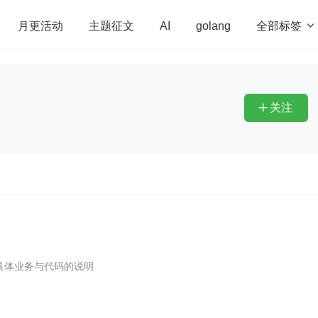
全部标签

月更活动
主题征文
AI
golang
penHarmony
算法
学习方法
Web3.0
高
程序员
运维
深度思考
低代码
redis
关注

具体业务与代码的说明