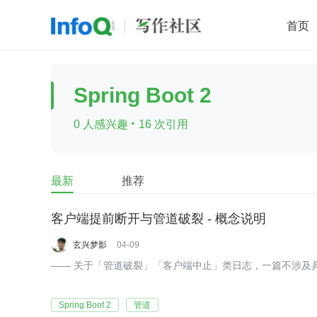
首页
移动开发
Java
开源
架构
O
Spring Boot 2
前端
AI
大数据
团队管理
·
0 人感兴趣
16 次引用
查看更多

最新
推荐
客户端提前断开与管道破裂 - 概念说明
玄兴梦影
04-09
—— 关于「管道破裂」「客户端中止」类日志，一篇不涉及
Spring Boot 2
管道