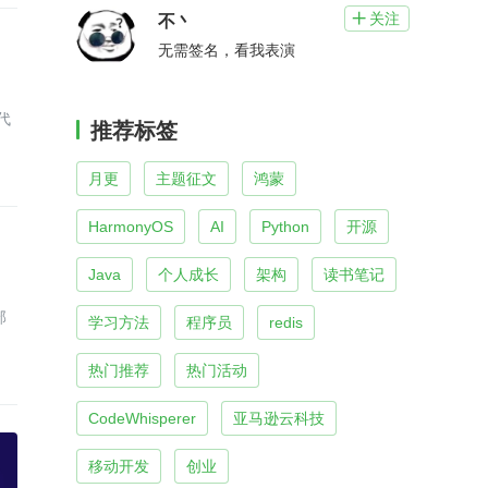
关注

不丶
无需签名，看我表演
代
推荐标签
月更
主题征文
鸿蒙
HarmonyOS
AI
Python
开源
Java
个人成长
架构
读书笔记
部
学习方法
程序员
redis
热门推荐
热门活动
CodeWhisperer
亚马逊云科技
移动开发
创业