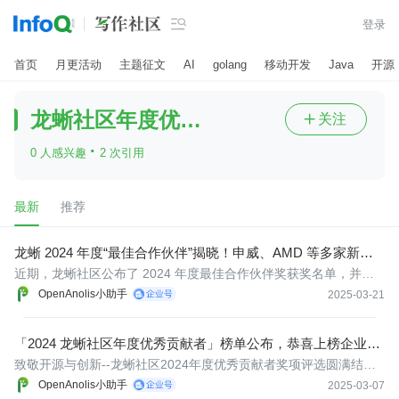

登录
首页
月更活动
主题征文
AI
golang
移动开发
Java
开源
龙蜥社区年度优秀贡献者
关注

·
0 人感兴趣
2 次引用
最新
推荐
龙蜥 2024 年度“最佳合作伙伴”揭晓！申威、AMD 等多家新晋
贡献厂商实力登榜
近期，龙蜥社区公布了 2024 年度最佳合作伙伴奖获奖名单，并在
杭州举行了颁奖仪式。
OpenAnolis小助手
2025-03-21
「2024 龙蜥社区年度优秀贡献者」榜单公布，恭喜上榜企业和
个人
致敬开源与创新--龙蜥社区2024年度优秀贡献者奖项评选圆满结
束，并于2月28日举办了颁奖典礼。恭喜所有获奖的个人和组织，同
OpenAnolis小助手
2025-03-07