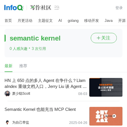

登录
首页
月更活动
主题征文
AI
golang
移动开发
Java
开源
semantic kernel
关注

·
0 人感兴趣
3 次引用
最新
推荐
HN 上 650 点的多人 Agent 在争什么？Llam
aIndex 重做文档入口，Jerry Liu 谈 Agent Lo
op [语义技术周报｜0803]
萧少聪Scott
08-03
Semantic Kernel 也能充当 MCP Client
为自己带盐
2025-04-26