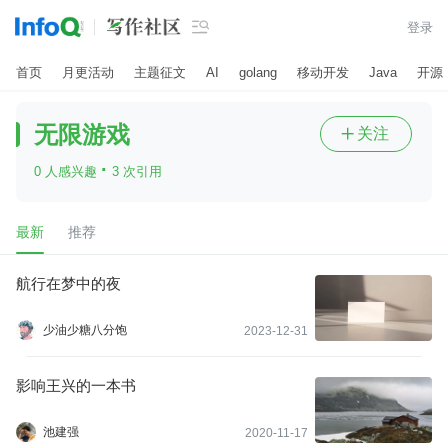

登录
首页
月更活动
主题征文
AI
golang
移动开发
Java
开源
无限游戏
关注

·
0 人感兴趣
3 次引用
最新
推荐
航行在梦中的夜
少油少糖八分饱
2023-12-31
影响王兴的一本书
池建强
2020-11-17