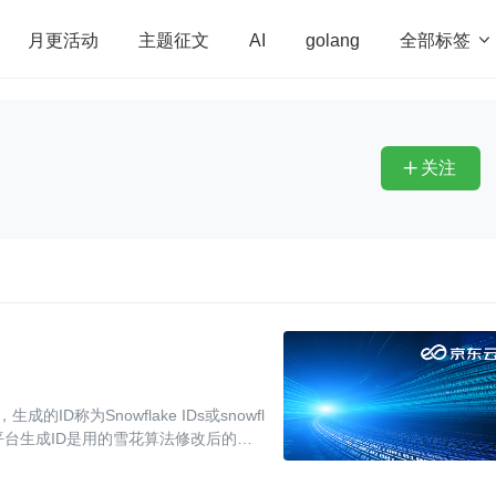
全部标签

月更活动
主题征文
AI
golang
penHarmony
算法
学习方法
Web3.0
高
程序员
运维
深度思考
低代码
redis
关注

ID称为Snowflake IDs或snowfl
仓储平台生成ID是用的雪花算法修改后的版