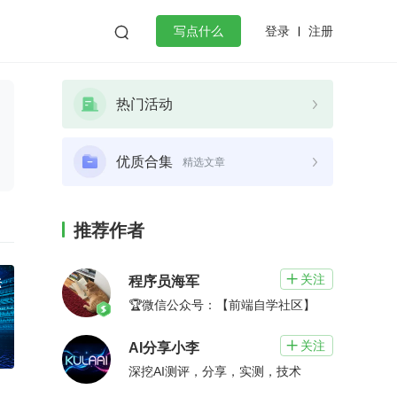
登录
注册

写点什么
效工作
数据库
Python
音视频
热门活动
golang
微服务架构
flutter
优质合集
精选文章
推荐作者
关注

程序员海军
🏆微信公众号：【前端自学社区】
关注

AI分享小李
深挖AI测评，分享，实测，技术