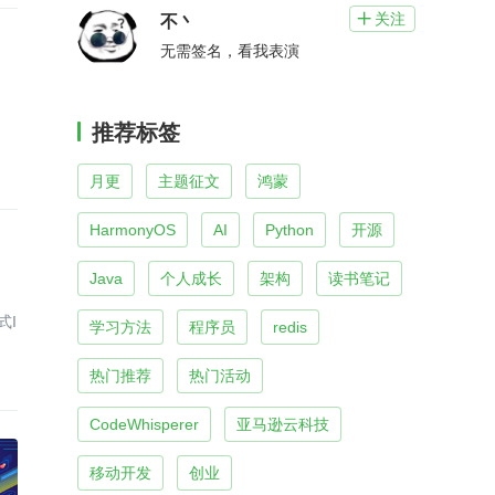
关注

不丶
无需签名，看我表演
推荐标签
月更
主题征文
鸿蒙
HarmonyOS
AI
Python
开源
Java
个人成长
架构
读书笔记
式I
学习方法
程序员
redis
热门推荐
热门活动
CodeWhisperer
亚马逊云科技
移动开发
创业