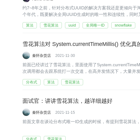
约7~8年之前，针对分布式UUID的解决方案我还是更倾向于淘系
个年代，既要解决全局UUID生成时的唯一性和连续性，同
问题，市面上几乎也没有什么太好的解决方案。但随着14年twitte
算法
雪花算法
uuid
全局唯一ID
snowflake
雪花算法对 System.currentTimeMillis() 
秦怀杂货店
2021-11-30
前面已经讲过了雪花算法，里面使用了System.currentTimeMill
次调用都会去跟系统打一次交道，在高并发情况下，大量并发
分布式
算法
雪花算法
面试官：讲讲雪花算法，越详细越好
秦怀杂货店
2021-11-15
前面文章在谈论分布式唯一ID生成的时候，有提到雪花算法
分布式
雪花算法