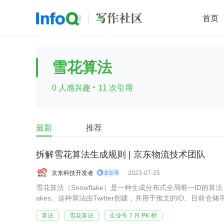
首页
移动开发
Java
开源
架构
O
雪花算法
前端
AI
大数据
团队管理
·
0 人感兴趣
11 次引用
查看更多

最新
推荐
拆解雪花算法生成规则 | 京东物流技术团队
京东科技开发者
2023-07-25
雪花算法（Snowflake）是一种生成分布式全局唯一ID的算法，生成的
akes。这种算法由Twitter创建，并用于推文的ID。目前
本。
算法
雪花算法
企业号 7 月 PK 榜