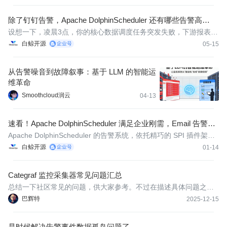
除了钉钉告警，Apache DolphinScheduler 还有哪些告警高
级“玩法”？
设想一下，凌晨3点，你的核心数据调度任务突发失败，下游报表无
法按时产出。然而，传统告警方式弊端尽显：渠道单一，仅靠邮件
白鲸开源
05-15
易被忽视；集成困难，无法对接企业自研系统；响应滞后，缺乏自
动化故障处理能力。
从告警噪音到故障叙事：基于 LLM 的智能运
维革命
Smoothcloud润云
04-13
速看！Apache DolphinScheduler 满足企业刚需，Email 告警设
置全解析
Apache DolphinScheduler 的告警系统，依托精巧的 SPI 插件架
构，为数据工作流保驾护航。
白鲸开源
01-14
Categraf 监控采集器常见问题汇总
总结一下社区常见的问题，供大家参考。不过在描述具体问题之
前，请先了解 Categraf 的核心职能：
巴辉特
2025-12-15
是时候解决告警事件数据孤岛问题了