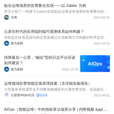
贴合运维场景的告警聚合实现——以 Zabbix 为例
本文介绍了一种基于Zabbix实现贴合运维业务场景的告警聚合的方
法。
北海
2023-02-01
云原生时代的应用端到端可观测体系如何构建？
传统监控体系是面向静态资源通过主动拨测方式构建的时序监控指
标视图，其前置条件需要明确观测对象及观测指标，基于指标体系
嘉为蓝鲸
2022-10-31
工程师能够了解哪些系统是确定工作的。在云原生观测场景下指标
覆盖不全、业务侵入性大、数据关联性差、缺乏基于业务视角异常
排障最后一公里，“融合”型的日志平台应该
感知机制
如何建设？
嘉为蓝鲸
2022-10-31
运维领域告警智能定级原理探索（含详细实验报告）
大型服务系统通常会不间断地被捕捉到大量告警消息，远远超出预
算范围内配备的工程师人员所能处理的上限。为了解决这一难题，
云智慧AIOps社区
2022-06-01
通常运维人员会设定一些规则，将这些告警消息按照严重程度的轻
重进行分级。本文将对告警智能定级进行相关探索与实验。
AIOps（智能运维）中的指标算法场景分享 | 内附视频 &ppt 资