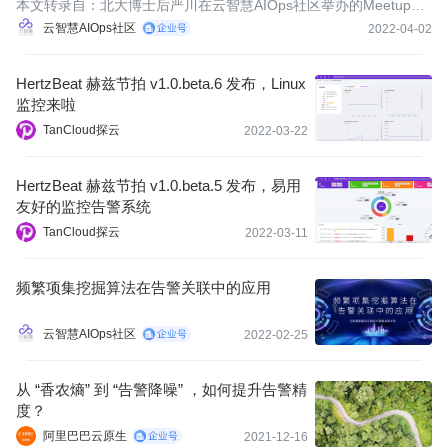
料
本文转录自：北大博士后严川在云智慧AIOps社区举办的Meetup上
进行的《AIOps指标相关算法体系》分享。
云智慧AIOps社区
2022-04-02
HertzBeat 赫兹节拍 v1.0.beta.6 发布，Linux
监控来啦
TanCloud探云
2022-03-22
HertzBeat 赫兹节拍 v1.0.beta.5 发布，易用
友好的监控告警系统
TanCloud探云
2022-03-11
频繁项集挖掘算法在告警关联中的应用
云智慧AIOps社区
2022-02-25
从 “香农熵” 到 “告警降噪” ，如何提升告警精
度？
阿里巴巴云原生
2021-12-16