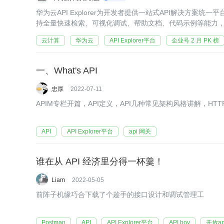
华为云API Explorer为开发者提供一站式API解决方案统一
持全量快速检索、可视化调试、帮助文档、代码示例等能力，
API开发代码。
云计算
华为云
API Explorer平台
企业号 2 月 PK 榜
一、What's API
忠厚
2022-07-11
APIM专栏开篇，API定义，API几种常见架构风格讲解，HT
API
API Explorer平台
api 网关
谁在从 API 经济里分得一杯羹！
Liam
2022-05-05
前阵子机缘巧合下载了个趁手的接口设计和调试管理工
Postman
API
API Explorer平台
API boy
开放ap