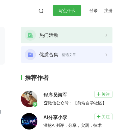
登录
注册

写点什么
效工作
数据库
Python
音视频
热门活动
golang
微服务架构
flutter
优质合集
精选文章
推荐作者
关注

程序员海军
🏆微信公众号：【前端自学社区】
用
关注

AI分享小李
深挖AI测评，分享，实测，技术