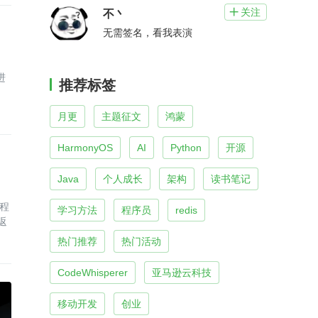
关注

不丶
无需签名，看我表演
进
推荐标签
月更
主题征文
鸿蒙
HarmonyOS
AI
Python
开源
Java
个人成长
架构
读书笔记
编程
学习方法
程序员
redis
返
热门推荐
热门活动
CodeWhisperer
亚马逊云科技
移动开发
创业