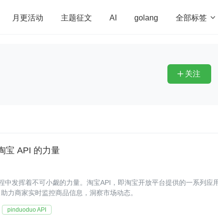
全部标签

月更活动
主题征文
AI
golang
penHarmony
算法
学习方法
Web3.0
高
程序员
运维
深度思考
低代码
redis
关注

 API 的力量
程中发挥着不可小觑的力量。淘宝API，即淘宝开放平台提供的一系列应
，助力商家实时监控商品信息，洞察市场动态。
pinduoduo API