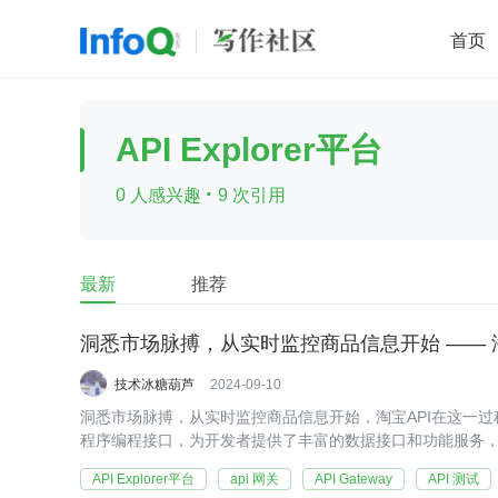
首页
移动开发
Java
开源
架构
O
API Explorer平台
前端
AI
大数据
团队管理
·
0 人感兴趣
9 次引用
查看更多

最新
推荐
洞悉市场脉搏，从实时监控商品信息开始 —— 淘宝
技术冰糖葫芦
2024-09-10
洞悉市场脉搏，从实时监控商品信息开始，淘宝API在这一过
程序编程接口，为开发者提供了丰富的数据接口和功能服务
API Explorer平台
api 网关
API Gateway
API 测试