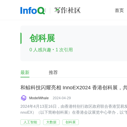
首页
移动开发
Java
开源
架构
O
创科展
前端
AI
大数据
团队管理
·
0 人感兴趣
1 次引用
查看更多

最新
推荐
ModelWhale
2024-04-29
2024年4月13至16日，由香港特别行政区政府联合香港贸
nnoEX）（以下简称创科展）在香港会议展览中心举办，以“
发展与跨领域合作。
人工智能
大数据
创科展