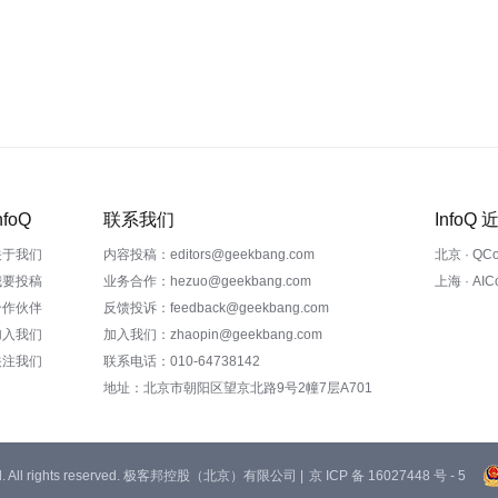
nfoQ
联系我们
InfoQ
关于我们
内容投稿：editors@geekbang.com
北京 · QC
我要投稿
业务合作：hezuo@geekbang.com
上海 · AI
合作伙伴
反馈投诉：feedback@geekbang.com
加入我们
加入我们：zhaopin@geekbang.com
关注我们
联系电话：010-64738142
地址：北京市朝阳区望京北路9号2幢7层A701
 Ltd. All rights reserved. 极客邦控股（北京）有限公司 |
京 ICP 备 16027448 号 - 5