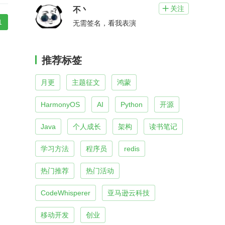
关注

不丶
1
无需签名，看我表演
推荐标签
月更
主题征文
鸿蒙
HarmonyOS
AI
Python
开源
Java
个人成长
架构
读书笔记
学习方法
程序员
redis
热门推荐
热门活动
CodeWhisperer
亚马逊云科技
移动开发
创业