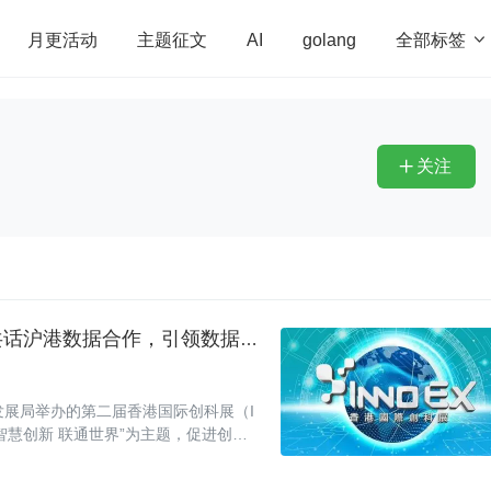
全部标签

月更活动
主题征文
AI
golang
penHarmony
算法
学习方法
Web3.0
高
程序员
运维
深度思考
低代码
redis
关注

和鲸科技闪耀亮相 InnoEX2024 香港创科展，共话沪港数据合作，引领数据智能革新
易发展局举办的第二届香港国际创科展（I
智慧创新 联通世界”为主题，促进创科