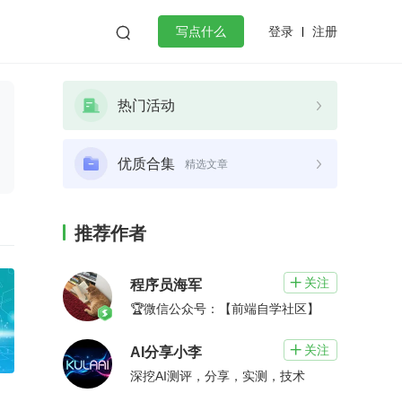
登录
注册

写点什么
效工作
数据库
Python
音视频
热门活动
golang
微服务架构
flutter
优质合集
精选文章
推荐作者
关注

程序员海军
🏆微信公众号：【前端自学社区】
关注

AI分享小李
深挖AI测评，分享，实测，技术