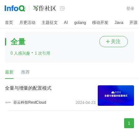

登录
首页
月更活动
主题征文
AI
golang
移动开发
Java
开源
全量
关注

·
0 人感兴趣
1 次引用
最新
推荐
全量与增量的配置模式
谷云科技RestCloud
2024-04-23
1