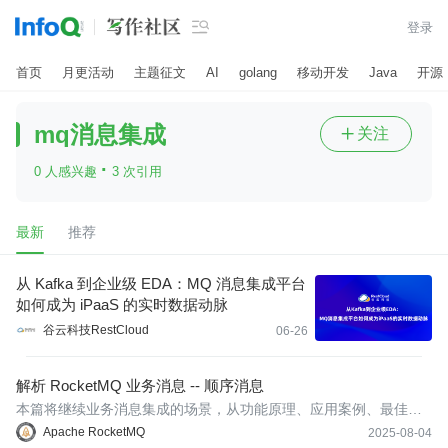

登录
首页
月更活动
主题征文
AI
golang
移动开发
Java
开源
mq消息集成
关注

·
0 人感兴趣
3 次引用
最新
推荐
从 Kafka 到企业级 EDA：MQ 消息集成平台
如何成为 iPaaS 的实时数据动脉
谷云科技RestCloud
06-26
解析 RocketMQ 业务消息 -- 顺序消息
本篇将继续业务消息集成的场景，从功能原理、应用案例、最佳实
践以及实战等角度介绍 RocketMQ 的顺序消息功能。
Apache RocketMQ
2025-08-04