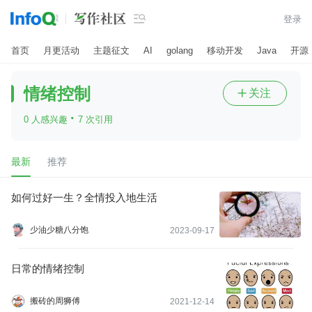

登录
首页
月更活动
主题征文
AI
golang
移动开发
Java
开源
情绪控制
关注

·
0 人感兴趣
7 次引用
最新
推荐
如何过好一生？全情投入地生活
少油少糖八分饱
2023-09-17
日常的情绪控制
搬砖的周狮傅
2021-12-14