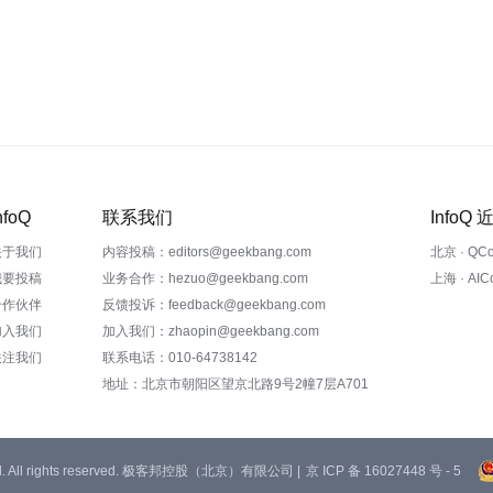
nfoQ
联系我们
InfoQ
关于我们
内容投稿：editors@geekbang.com
北京 · QC
我要投稿
业务合作：hezuo@geekbang.com
上海 · AI
合作伙伴
反馈投诉：feedback@geekbang.com
加入我们
加入我们：zhaopin@geekbang.com
关注我们
联系电话：010-64738142
地址：北京市朝阳区望京北路9号2幢7层A701
 Ltd. All rights reserved. 极客邦控股（北京）有限公司 |
京 ICP 备 16027448 号 - 5