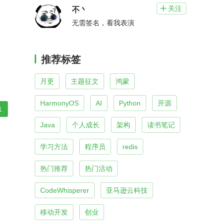
关注

不丶
无需签名，看我表演
推荐标签
月更
主题征文
鸿蒙
HarmonyOS
AI
Python
开源
1
Java
个人成长
架构
读书笔记
学习方法
程序员
redis
热门推荐
热门活动
CodeWhisperer
亚马逊云科技
移动开发
创业