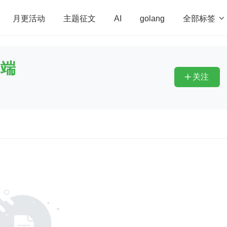
全部标签

月更活动
主题征文
AI
golang
penHarmony
算法
学习方法
Web3.0
高
户端
程序员
运维
深度思考
低代码
redis
关注
