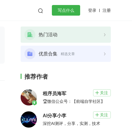
登录
注册

写点什么
效工作
数据库
Python
音视频
热门活动
golang
微服务架构
flutter
优质合集
精选文章
推荐作者
关注

程序员海军
🏆微信公众号：【前端自学社区】
关注

AI分享小李
深挖AI测评，分享，实测，技术