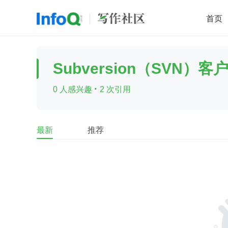
首页
移动开发
Java
开源
架构
O
Subversion（SVN）客
前端
AI
大数据
团队管理
·
0 人感兴趣
2 次引用
查看更多

最新
推荐