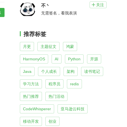
关注

不丶
1
无需签名，看我表演
推荐标签
月更
主题征文
鸿蒙
HarmonyOS
AI
Python
开源
Java
个人成长
架构
读书笔记
学习方法
程序员
redis
热门推荐
热门活动
CodeWhisperer
亚马逊云科技
移动开发
创业