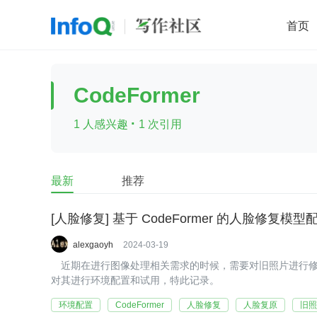
首页
移动开发
Java
开源
架构
O
CodeFormer
前端
AI
大数据
团队管理
·
1 人感兴趣
1 次引用
查看更多

最新
推荐
[人脸修复] 基于 CodeFormer 的人脸修复模型
alexgaoyh
2024-03-19
近期在进行图像处理相关需求的时候，需要对旧照片进行修复，并
对其进行环境配置和试用，特此记录。
环境配置
CodeFormer
人脸修复
人脸复原
旧照